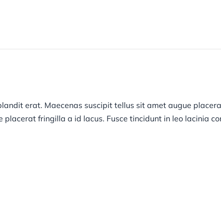
About Us
Assays and Services
Careers
andit erat. Maecenas suscipit tellus sit amet augue placerat f
lacerat fringilla a id lacus. Fusce tincidunt in leo lacinia 