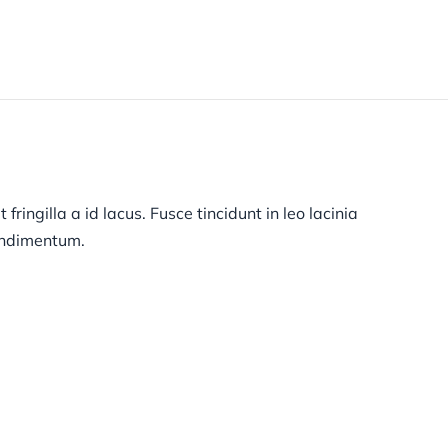
Get in Touch
ringilla a id lacus. Fusce tincidunt in leo lacinia
condimentum.